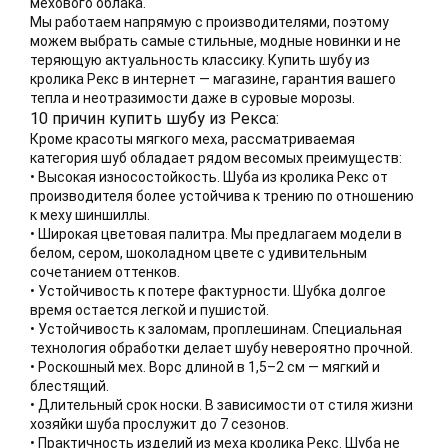
мехового облака.
Мы работаем напрямую с производителями, поэтому
можем выбрать самые стильные, модные новинки и не
теряющую актуальность классику. Купить шубу из
кролика Рекс в интернет — магазине, гарантия вашего
тепла и неотразимости даже в суровые морозы.
10 причин купить шубу из Рекса:
Кроме красоты мягкого меха, рассматриваемая
категория шуб обладает рядом весомых преимуществ:
• Высокая износостойкость. Шуба из кролика Рекс от
производителя более устойчива к трению по отношению
к меху шиншиллы.
• Широкая цветовая палитра. Мы предлагаем модели в
белом, сером, шоколадном цвете с удивительным
сочетанием оттенков.
• Устойчивость к потере фактурности. Шубка долгое
время остается легкой и пушистой.
• Устойчивость к заломам, проплешинам. Специальная
технология обработки делает шубу невероятно прочной.
• Роскошный мех. Ворс длиной в 1,5–2 см — мягкий и
блестящий.
• Длительный срок носки. В зависимости от стиля жизни
хозяйки шуба прослужит до 7 сезонов.
• Практичность изделий из меха кролика Рекс. Шуба не