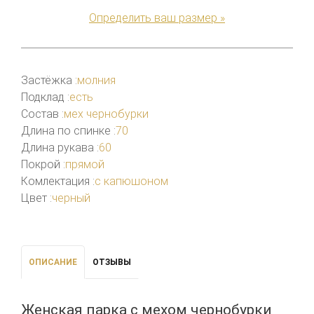
Определить ваш размер »
Застёжка :
молния
Подклад :
есть
Состав :
мех чернобурки
Длина по спинке :
70
Длина рукава :
60
Покрой :
прямой
Комлектация :
с капюшоном
Цвет :
черный
ОПИСАНИЕ
ОТЗЫВЫ
Женская парка с мехом чернобурки